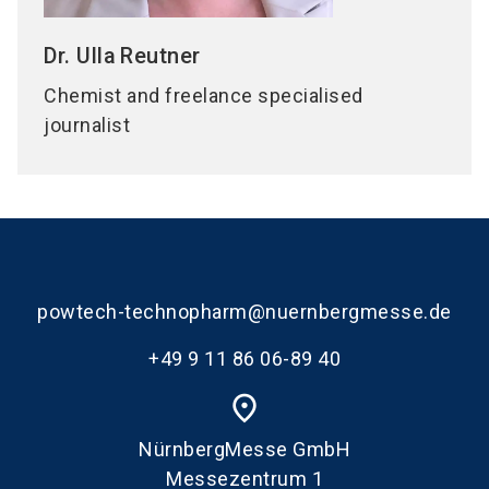
Dr. Ulla
Reutner
Chemist and freelance specialised
journalist
powtech-technopharm@nuernbergmesse.de
+49 9 11 86 06-89 40
place
NürnbergMesse GmbH
Messezentrum 1