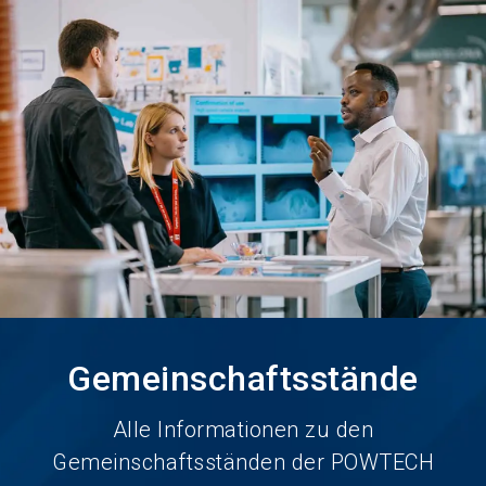
Jetzt Aussteller
News
language
DE
werden
abonnieren
search
Gemeinschaftsstände
Alle Informationen zu den
Gemeinschaftsständen der POWTECH