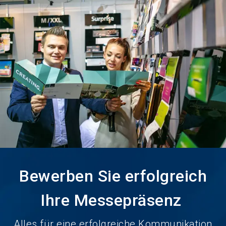
Jetzt Aussteller
News
language
DE
werden
abonnieren
search
Bewerben Sie erfolgreich
Ihre Messepräsenz
Alles für eine erfolgreiche Kommunikation