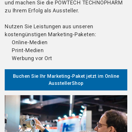
und machen Sie die POWTECH TECHNOPHARM
Personalisierbare Social Media- und Online-
zu Ihrem Erfolg als Aussteller.
Banner
Online-Werbemittel: Lizenz- und kostenfreie
Nutzen Sie Leistungen aus unseren
Nutzung von Digital Assets (z.B. Logos,
kostengünstigen Marketing-Paketen:
Anzeigen, Textmuster, Banner, Social-Media-
Online-Medien
Grafiken usw.) der POWTECH TECHNOPHARM
Print-Medien
Kostenfreie Gutschein-Codes (kostenfreie,
Werbung vor Ort
elektronische Eintrittsgutschein-Codes für
Ihre Kunden)
Buchen Sie Ihr Marketing-Paket jetzt im Online
Digitales Einladungsmanagement und
AusstellerShop
Gutschein-Monitoring in unserem Ticket-
Center
1 Leadtracking-App pro Aussteller