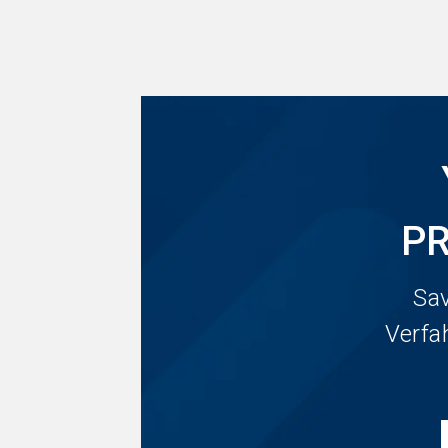
P
Sav
Verfa