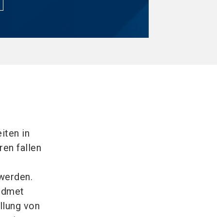
iten in
en fallen
d
werden.
idmet
lung von