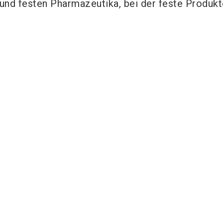
 und festen Pharmazeutika, bei der feste Produkt
Aussteller im Fokus
Sympatec
mbH System |