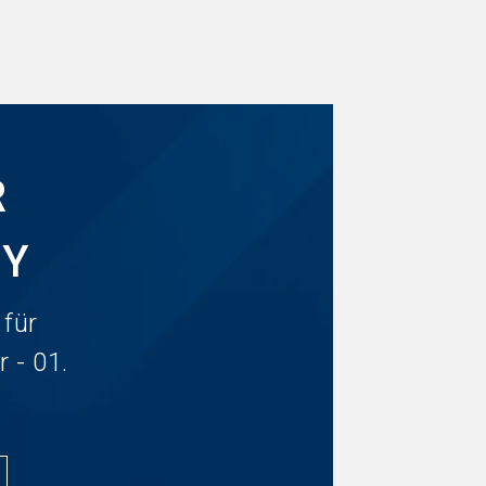
R
GY
 für
 - 01.