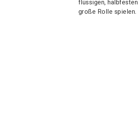
flüssigen, halbfesten
große Rolle spielen.
AZO GmbH &
ystral gmbh
Co. KG
maschinenbau
G