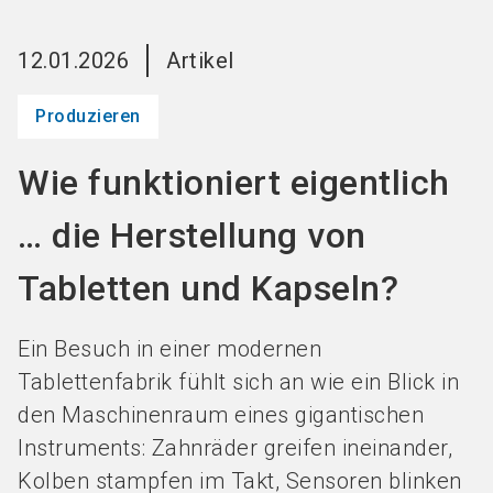
Jetzt Aussteller
News
language
DE
werden
abonnieren
12.01.2026
Artikel
Produzieren
search
Wie funktioniert eigentlich
… die Herstellung von
Tabletten und Kapseln?
Ein Besuch in einer modernen
Tablettenfabrik fühlt sich an wie ein Blick in
den Maschinenraum eines gigantischen
Instruments: Zahnräder greifen ineinander,
Kolben stampfen im Takt, Sensoren blinken