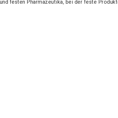
 und festen Pharmazeutika, bei der feste Produkt
Aussteller im Fokus
Sympatec
mbH System |