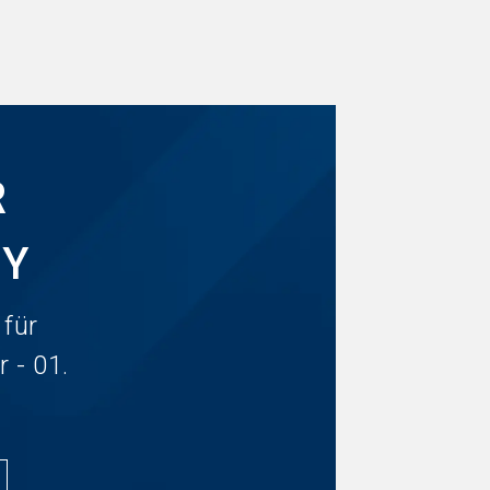
R
GY
 für
 - 01.