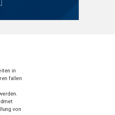
iten in
en fallen
d
werden.
idmet
lung von