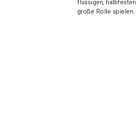
flüssigen, halbfesten
große Rolle spielen.
AZO GmbH &
ystral gmbh
Co. KG
maschinenbau
G