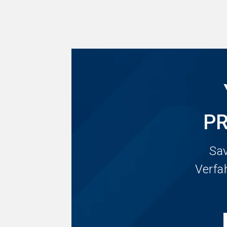
P
Sav
Verfa