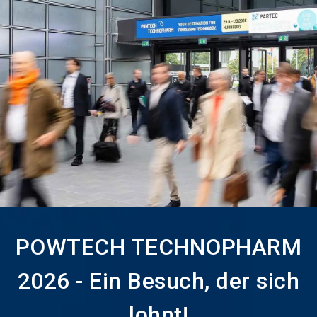
Jetzt Aussteller
News
language
DE
werden
abonnieren
search
POWTECH TECHNOPHARM
2026 - Ein Besuch, der sich
lohnt!