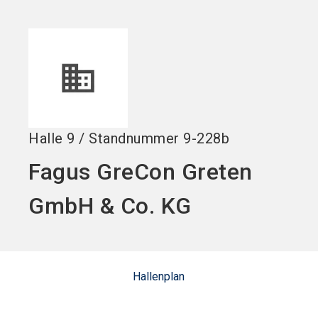
Jetzt Aussteller
News
language
DE
werden
abonnieren
search
Halle
9
/
Standnummer
9-228b
Fagus GreCon Greten
GmbH & Co. KG
Hallenplan