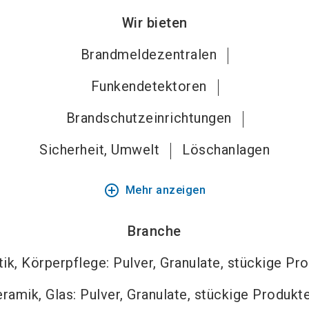
Wir bieten
Brandmeldezentralen
Funkendetektoren
Brandschutzeinrichtungen
Sicherheit, Umwelt
Löschanlagen
add_circle_outline
Mehr anzeigen
Branche
k, Körperpflege: Pulver, Granulate, stückige Pr
ramik, Glas: Pulver, Granulate, stückige Produkt