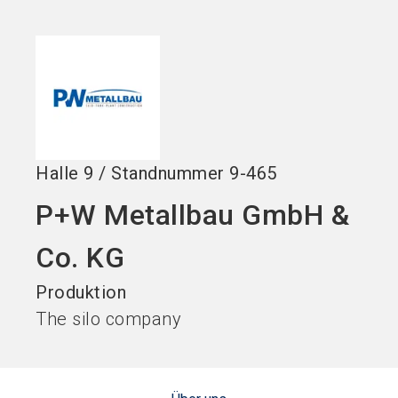
Jetzt Aussteller
News
language
DE
werden
abonnieren
search
Halle
9
/
Standnummer
9-465
P+W Metallbau GmbH &
Co. KG
Produktion
The silo company