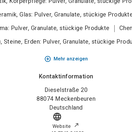
k, Körperpflege: Pulver, Granulate, stückige Pr
ramik, Glas: Pulver, Granulate, stückige Produkt
ma: Pulver, Granulate, stückige Produkte
Che
, Steine, Erden: Pulver, Granulate, stückige Prod
add_circle_outline
Mehr anzeigen
Kontaktinformation
Dieselstraße 20
88074
Meckenbeuren
Deutschland
language
Website