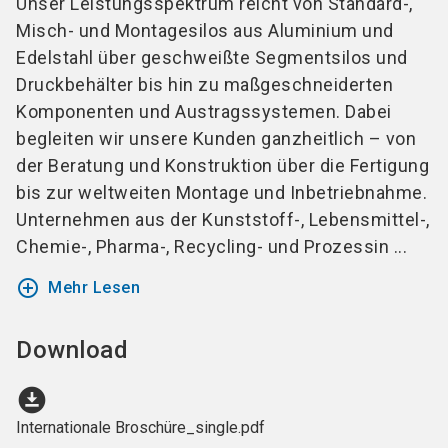
Unser Leistungsspektrum reicht von Standard-,
Misch- und Montagesilos aus Aluminium und
Edelstahl über geschweißte Segmentsilos und
Druckbehälter bis hin zu maßgeschneiderten
Komponenten und Austragssystemen. Dabei
begleiten wir unsere Kunden ganzheitlich – von
der Beratung und Konstruktion über die Fertigung
bis zur weltweiten Montage und Inbetriebnahme.
Unternehmen aus der Kunststoff-, Lebensmittel-,
Chemie-, Pharma-, Recycling- und Prozessin ...
add_circle_outline
Mehr Lesen
Download
download_for_offline
Internationale Broschüre_single.pdf