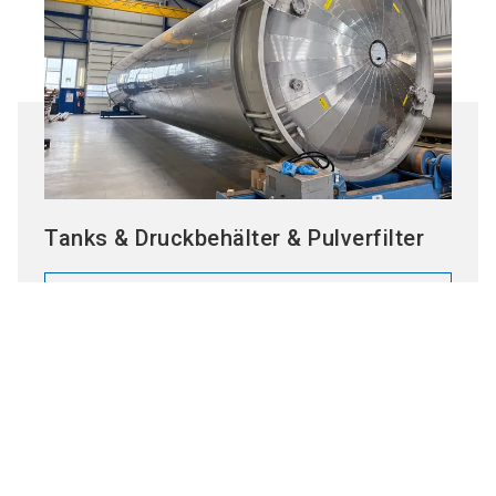
Tanks & Druckbehälter & Pulverfilter
Haben Sie noch
Zum Produkt
Fragen?
Nutzen Sie unseren
Chatbot
für Aussteller
und erhalten 
Mitarbeiter
schnell und einfach die
gewünschten Informationen.