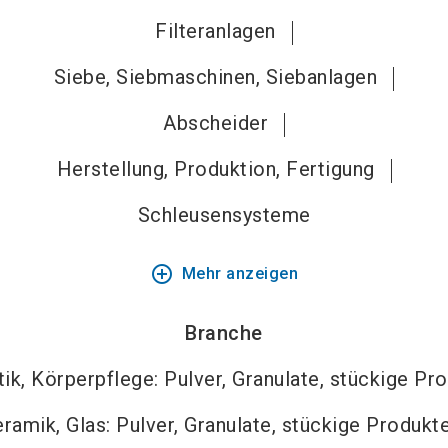
Filteranlagen
Siebe, Siebmaschinen, Siebanlagen
Abscheider
Herstellung, Produktion, Fertigung
Schleusensysteme
add_circle_outline
Mehr anzeigen
Branche
k, Körperpflege: Pulver, Granulate, stückige Pr
ramik, Glas: Pulver, Granulate, stückige Produkt