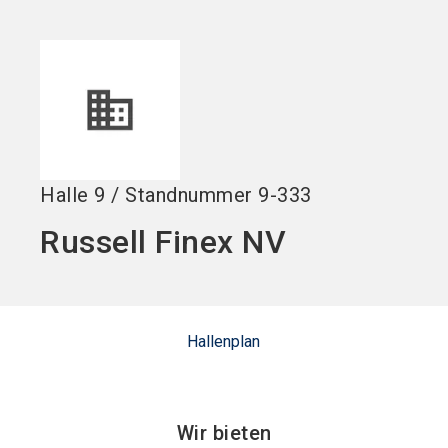
Jetzt Aussteller
News
language
DE
werden
abonnieren
search
Halle
9
/
Standnummer
9-333
Russell Finex NV
Hallenplan
Wir bieten