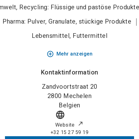
mwelt, Recycling: Flüssige und pastöse Produkt
Pharma: Pulver, Granulate, stückige Produkte
Lebensmittel, Futtermittel
add_circle_outline
Mehr anzeigen
Kontaktinformation
Zandvoortstraat 20
2800
Mechelen
Belgien
language
Website
+32 15 27 59 19