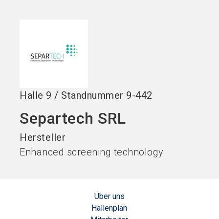
Jetzt Aussteller
News
language
DE
werden
abonnieren
search
Halle
9
/
Standnummer
9-442
Separtech SRL
Hersteller
Enhanced screening technology
Über uns
Hallenplan