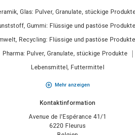
ramik, Glas: Pulver, Granulate, stückige Produkt
unststoff, Gummi: Flüssige und pastöse Produkt
mwelt, Recycling: Flüssige und pastöse Produkt
Pharma: Pulver, Granulate, stückige Produkte
Lebensmittel, Futtermittel
add_circle_outline
Mehr anzeigen
Kontaktinformation
Avenue de l'Espérance 41/1
6220
Fleurus
Belgien