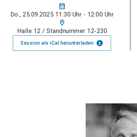
calendar_month
Do., 25.09.2025 11:30 Uhr - 12:00 Uhr
location_on
Halle 12 / Standnummer 12-230
download_for_offline
Session als iCal herunterladen