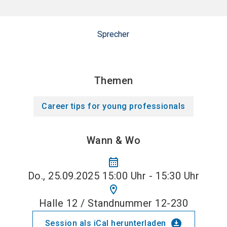
Sprecher
Themen
Career tips for young professionals
Wann & Wo
calendar_month
Do., 25.09.2025 15:00 Uhr - 15:30 Uhr
location_on
Halle 12 / Standnummer 12-230
download_for_offline
Session als iCal herunterladen