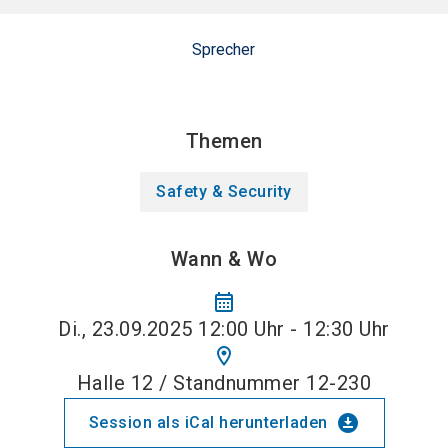
Sprecher
Themen
Safety & Security
Wann & Wo
calendar_month
Di., 23.09.2025 12:00 Uhr - 12:30 Uhr
location_on
Halle 12 / Standnummer 12-230
download_for_offline
Session als iCal herunterladen