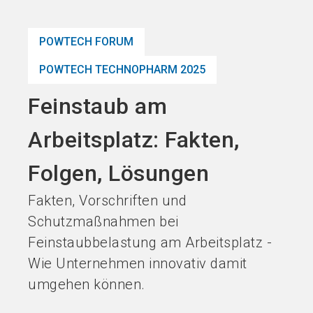
Jetzt Aussteller
News
language
DE
werden
abonnieren
POWTECH FORUM
POWTECH TECHNOPHARM 2025
search
Feinstaub am
Arbeitsplatz: Fakten,
Folgen, Lösungen
Fakten, Vorschriften und
Schutzmaßnahmen bei
Feinstaubbelastung am Arbeitsplatz -
Wie Unternehmen innovativ damit
umgehen können.