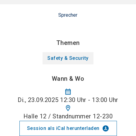
Sprecher
Themen
Safety & Security
Wann & Wo
calendar_month
Di., 23.09.2025 12:30 Uhr - 13:00 Uhr
location_on
Halle 12 / Standnummer 12-230
download_for_offline
Session als iCal herunterladen