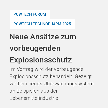
Jetzt Aussteller
News
language
DE
werden
abonnieren
POWTECH FORUM
POWTECH TECHNOPHARM 2025
search
Neue Ansätze zum
vorbeugenden
Explosionsschutz
Im Vortrag wird der vorbeugende
Explosionsschutz behandelt. Gezeigt
wird ein neues Überwachungssystem
an Beispielen aus der
Lebensmittelindustrie.