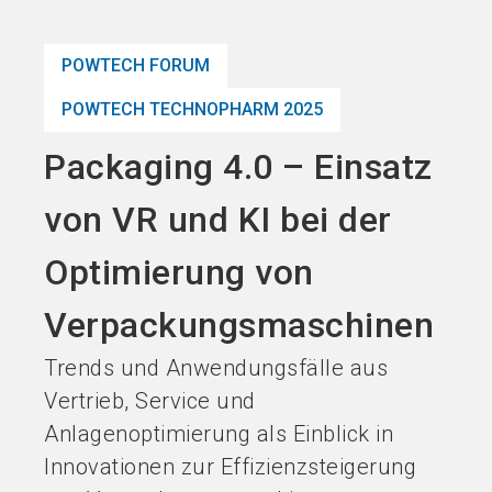
Jetzt Aussteller
News
language
DE
werden
abonnieren
POWTECH FORUM
POWTECH TECHNOPHARM 2025
search
Packaging 4.0 – Einsatz
von VR und KI bei der
Optimierung von
Verpackungsmaschinen
Trends und Anwendungsfälle aus
Vertrieb, Service und
Anlagenoptimierung als Einblick in
Innovationen zur Effizienzsteigerung