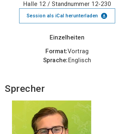
Halle 12 / Standnummer 12-230
download_for_offline
Session als iCal herunterladen
Einzelheiten
Format
:
Vortrag
Sprache
:
Englisch
Sprecher