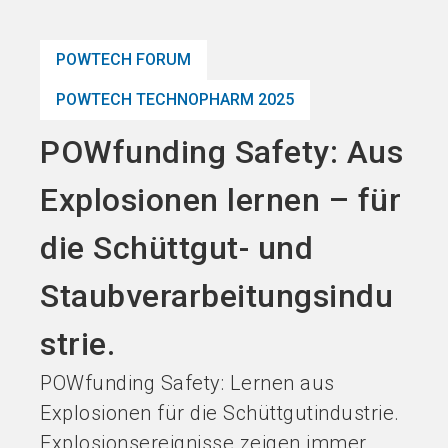
Jetzt Aussteller
News
language
DE
werden
abonnieren
POWTECH FORUM
POWTECH TECHNOPHARM 2025
search
POWfunding Safety: Aus
Explosionen lernen – für
die Schüttgut- und
Staubverarbeitungsindu
strie.
POWfunding Safety: Lernen aus
Explosionen für die Schüttgutindustrie.
Explosionsereignisse zeigen immer