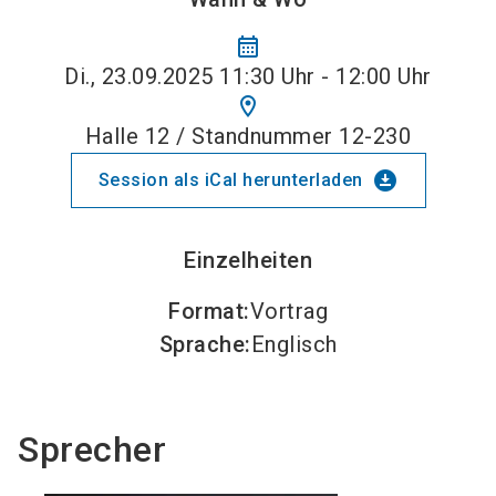
calendar_month
Di., 23.09.2025 11:30 Uhr - 12:00 Uhr
location_on
Halle 12 / Standnummer 12-230
download_for_offline
Session als iCal herunterladen
Einzelheiten
Format
:
Vortrag
Sprache
:
Englisch
Sprecher