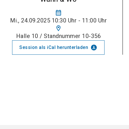
calendar_month
Mi., 24.09.2025 10:30 Uhr - 11:00 Uhr
location_on
Halle 10 / Standnummer 10-356
download_for_offline
Session als iCal herunterladen