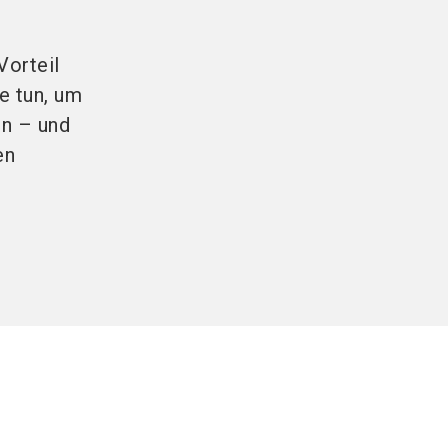
Vorteil
e tun, um
rn – und
en