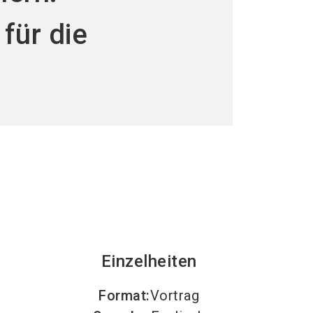
language
steller werden
News abonnieren
DE
für die
search
Einzelheiten
Format
:
Vortrag