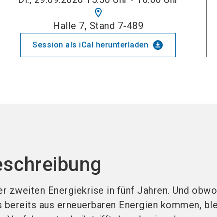
location_on
Halle 7, Stand 7-489
download_for_offline
Session als iCal herunterladen
eschreibung
er zweiten Energiekrise in fünf Jahren. Und obwo
 bereits aus erneuerbaren Energien kommen, ble