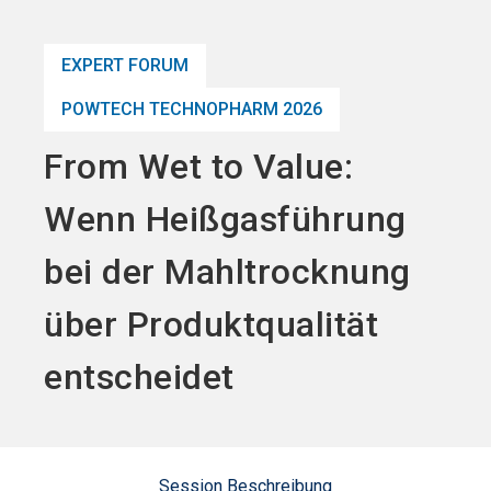
Jetzt Aussteller
News
language
DE
werden
abonnieren
EXPERT FORUM
POWTECH TECHNOPHARM 2026
search
From Wet to Value:
Wenn Heißgasführung
bei der Mahltrocknung
über Produktqualität
entscheidet
Session Beschreibung