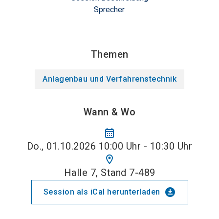
Sprecher
Themen
Anlagenbau und Verfahrenstechnik
Wann & Wo
calendar_month
Do., 01.10.2026 10:00 Uhr - 10:30 Uhr
location_on
Halle 7, Stand 7-489
download_for_offline
Session als iCal herunterladen