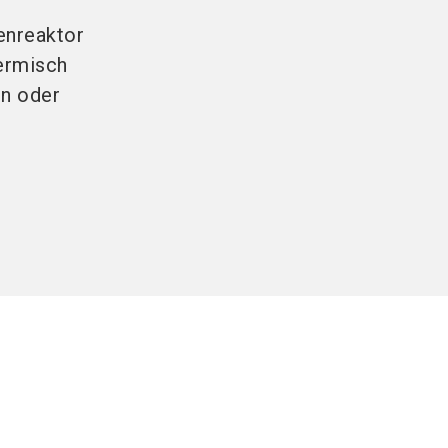
enreaktor
hermisch
en oder