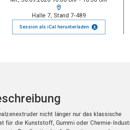
location_on
Halle 7, Stand 7-489
download_for_offline
Session als iCal herunterladen
eschreibung
alzenextruder nicht länger nur das klassische
t für die Kunststoff, Gummi oder Chemie-Industr