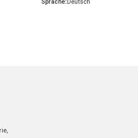
Sprache
:
Deutsch
ie,