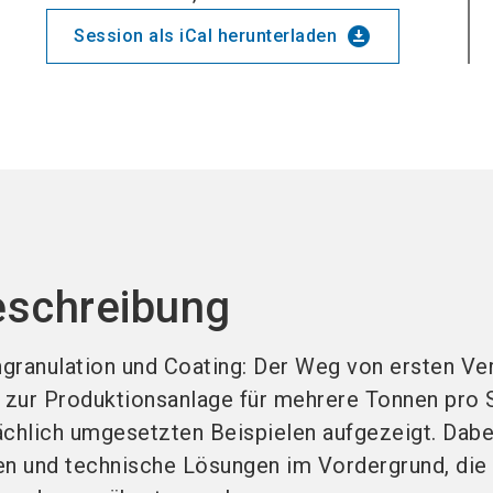
download_for_offline
Session als iCal herunterladen
eschreibung
granulation und Coating: Der Weg von ersten Ve
 zur Produktionsanlage für mehrere Tonnen pro 
ächlich umgesetzten Beispielen aufgezeigt. Dabe
en und technische Lösungen im Vordergrund, die 