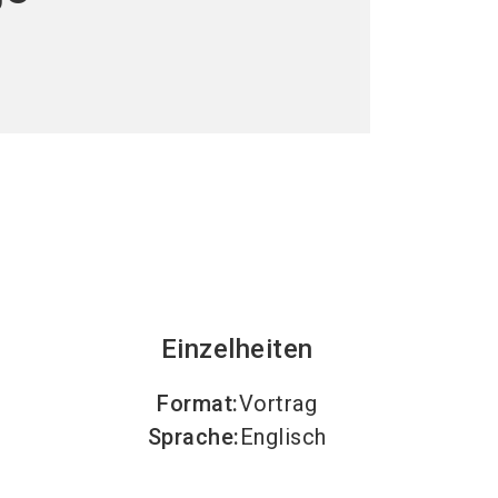
language
steller werden
News abonnieren
DE
search
Einzelheiten
Format
:
Vortrag
Sprache
:
Englisch