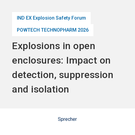
Jetzt Aussteller
News
language
DE
werden
abonnieren
IND EX Explosion Safety Forum
POWTECH TECHNOPHARM 2026
search
Explosions in open
enclosures: Impact on
detection, suppression
and isolation
Sprecher