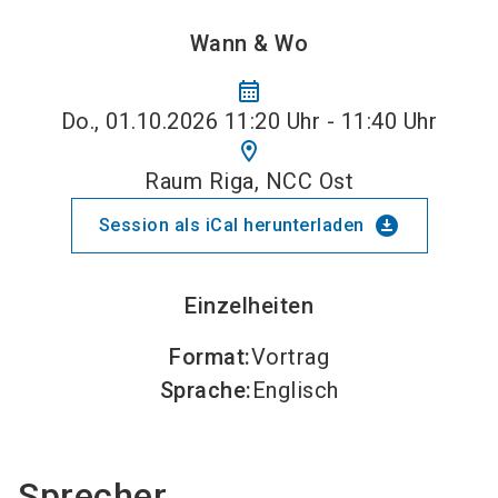
Wann & Wo
calendar_month
Do., 01.10.2026 11:20 Uhr - 11:40 Uhr
location_on
Raum Riga, NCC Ost
download_for_offline
Session als iCal herunterladen
Einzelheiten
Format
:
Vortrag
Sprache
:
Englisch
Sprecher