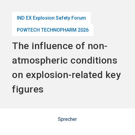
Jetzt Aussteller
News
language
DE
werden
abonnieren
IND EX Explosion Safety Forum
POWTECH TECHNOPHARM 2026
search
The influence of non-
atmospheric conditions
on explosion-related key
figures
Sprecher