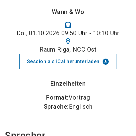
Wann & Wo
calendar_month
Do., 01.10.2026 09:50 Uhr - 10:10 Uhr
location_on
Raum Riga, NCC Ost
download_for_offline
Session als iCal herunterladen
Einzelheiten
Format
:
Vortrag
Sprache
:
Englisch
Sprecher