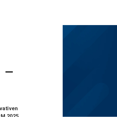
Jetzt Aus
 –
vativen
RM 2025