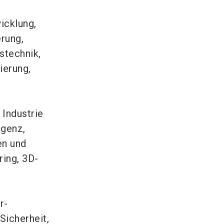
icklung,
erung,
stechnik,
ierung,
 Industrie
igenz,
en und
ring, 3D-
r-
Sicherheit,