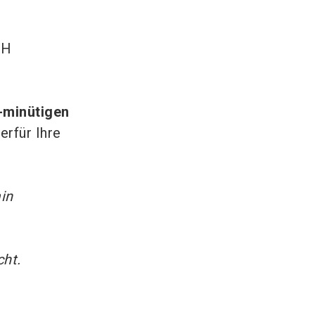
CH
-minütigen
erfür Ihre
in
cht.