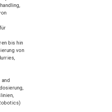
handling,
von
für
ren bis hin
ierung von
urries,
l and
tdosierung,
inien,
Robotics)