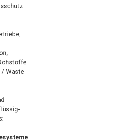
tsschutz
etriebe,
on,
Rohstoffe
g / Waste
nd
lüssig-
s:
iesysteme