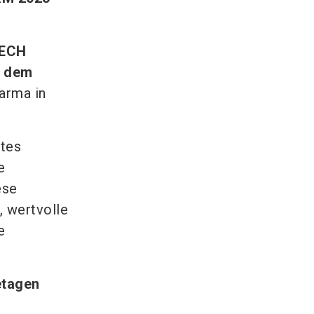
TECH
f dem
arma in
ites
e
ese
, wertvolle
e
etagen