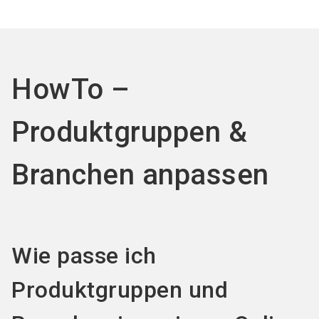
Jetzt Aussteller
News
language
DE
werden
abonnieren
search
HowTo –
Produktgruppen &
Branchen anpassen
Wie passe ich
Produktgruppen und