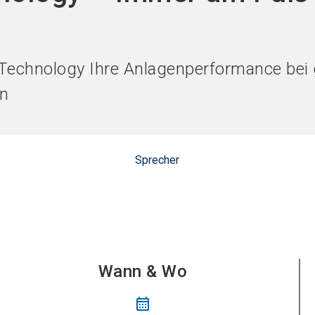
Jetzt Aus
Technology Ihre Anlagenperformance bei g
en
Sprecher
Wann & Wo
calendar_month