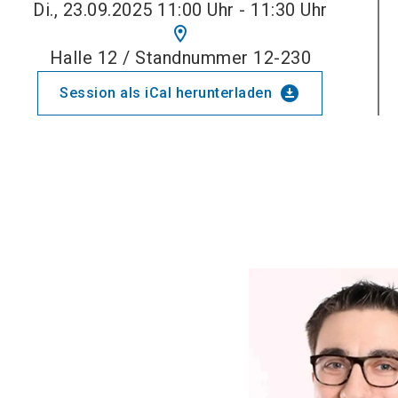
Di., 23.09.2025 11:00 Uhr - 11:30 Uhr
location_on
Halle 12 / Standnummer 12-230
download_for_offline
Session als iCal herunterladen