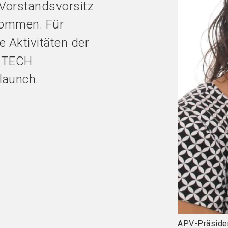
n Vorstandsvorsitz
nommen. Für
ie Aktivitäten der
OWTECH
aunch.
APV-Präsiden