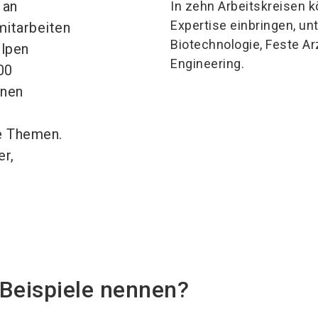
 an
In zehn Arbeitskreisen k
Expertise einbringen, 
itarbeiten
Biotechnologie, Feste A
ülpen
Engineering.
00
enen
e Themen.
r,
Beispiele nennen?