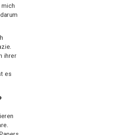
r mich
h darum
ch
zie.
n ihrer
st es
?
ieren
re.
 Papers,