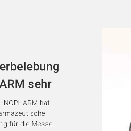
Jetzt Aus
derbelebung
ARM sehr
ECHNOPHARM hat
harmazeutische
ng für die Messe.