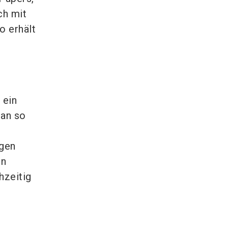
ch mit
o erhält
 ein
man so
ngen
in
hzeitig