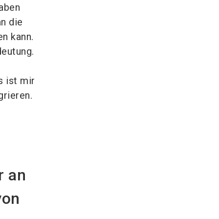
haben
n die
en kann.
eutung.
 ist mir
rieren.
r an
von