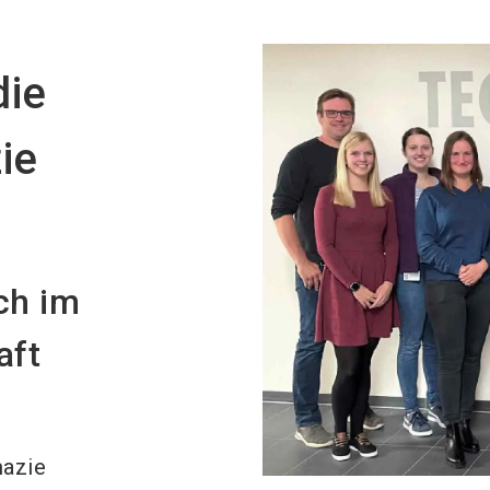
die
ie
ch im
aft
mazie