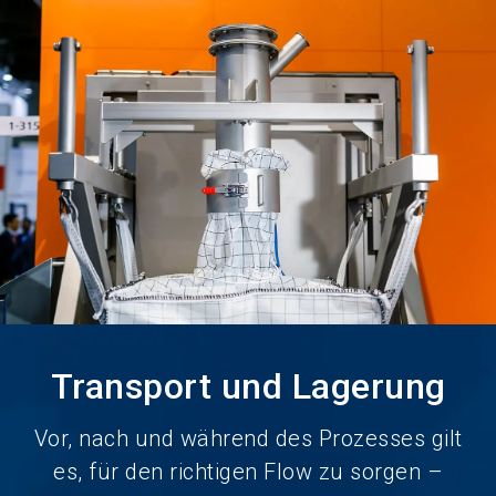
Jetzt Aussteller
News
language
DE
werden
abonnieren
search
Transport und Lagerung
Vor, nach und während des Prozesses gilt
es, für den richtigen Flow zu sorgen –