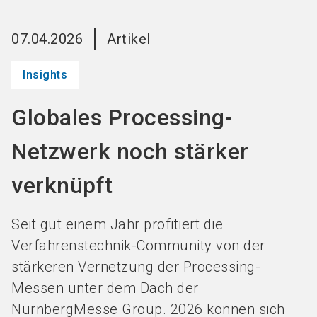
Jetzt Aussteller
News
language
DE
werden
abonnieren
07.04.2026
Artikel
Insights
search
Globales Processing-
Netzwerk noch stärker
verknüpft
Seit gut einem Jahr profitiert die
Verfahrenstechnik-Community von der
stärkeren Vernetzung der Processing-
Messen unter dem Dach der
NürnbergMesse Group. 2026 können sich